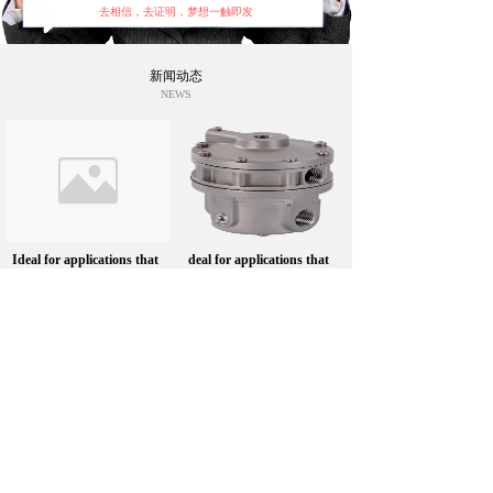
去相信，去证明，梦想一触即发
新闻动态
NEWS
Ideal for applications that
deal for applications that
require tight pressure
require high forward flow
tolerances and centralized
and exhaust capacities in
control and monitoring.
corrosive environments
2025-09-04
2025-09-12
Copyright © 2009-2011,All rights reserved
版权所有 © 您的网站名称
未经许可 严禁复制